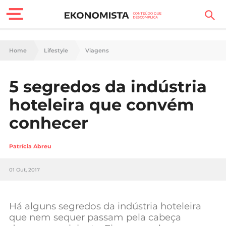
Finanças Pessoais
Home
Lifestyle
Viagens
Motores
5 segredos da indústria
Carreira
hoteleira que convém
Casa
conhecer
Lifestyle
Patrícia Abreu
Sociedade
01 Out, 2017
Tecnologia
Há alguns segredos da indústria hoteleira
Negócios
que nem sequer passam pela cabeça