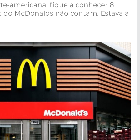
orte-americana, fique a conhecer 8
s do McDonalds não contam. Estava à