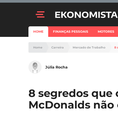
HOME
FINANÇAS PESSOAIS
MOTORES
Home
Carreira
Mercado de Trabalho
8 
Júlia Rocha
8 segredos que 
McDonalds não