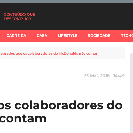
CARREIRA
CASA
LIFESTYLE
SOCIEDADE
TECN
segredos que os colaboradores do McDonalds não contam
23 Mai, 2018 - 14:49
os colaboradores do
 contam