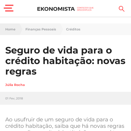
Finanças Pessoais
Home
Finanças Pessoais
Créditos
Motores
Seguro de vida para o
Carreira
crédito habitação: novas
Casa
regras
Lifestyle
Júlia Rocha
Sociedade
01 Fev, 2018
Tecnologia
Ao usufruir de um seguro de vida para o
Negócios
crédito habitação, saiba que há novas regras