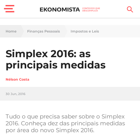
Finanças Pessoais
Home
Finanças Pessoais
Impostos e Leis
Motores
Simplex 2016: as
Carreira
principais medidas
Casa
Nélson Costa
Lifestyle
30 Jun, 2016
Sociedade
Tecnologia
Tudo o que precisa saber sobre o Simplex
2016. Conheça dez das principais medidas
por área do novo Simplex 2016.
Negócios