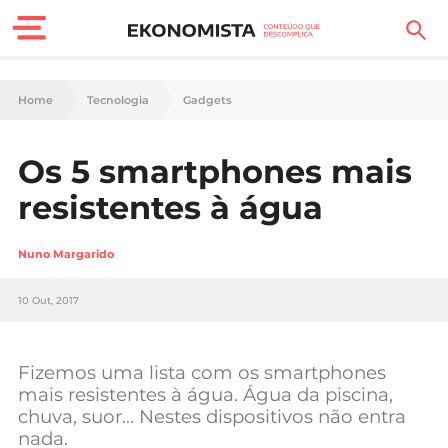
Finanças Pessoais
Home
Tecnologia
Gadgets
Motores
Os 5 smartphones mais
Carreira
resistentes à água
Casa
Nuno Margarido
Lifestyle
10 Out, 2017
Sociedade
Tecnologia
Fizemos uma lista com os smartphones
mais resistentes à água. Água da piscina,
chuva, suor… Nestes dispositivos não entra
Negócios
nada.