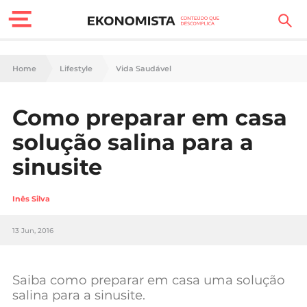
Finanças Pessoais
Home
Lifestyle
Vida Saudável
Motores
Como preparar em casa
Carreira
solução salina para a
Casa
sinusite
Lifestyle
Inês Silva
Sociedade
13 Jun, 2016
Tecnologia
Saiba como preparar em casa uma solução
Negócios
salina para a sinusite.