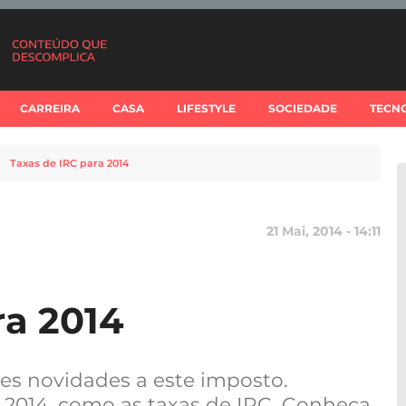
CARREIRA
CASA
LIFESTYLE
SOCIEDADE
TECN
Taxas de IRC para 2014
21 Mai, 2014 - 14:11
ra 2014
es novidades a este imposto.
 2014, como as taxas de IRC. Conheça