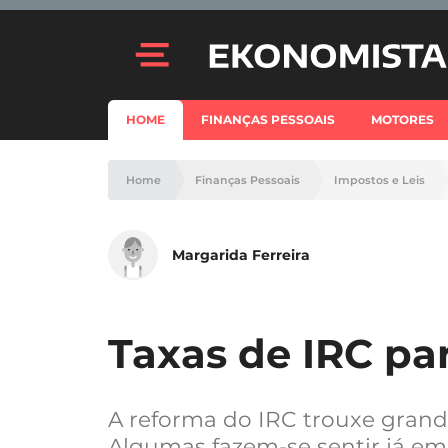
HOME
FINANÇAS PESSOAIS
MOTORES
Home
Finanças Pessoais
Impostos e Leis
Margarida Ferreira
Taxas de IRC pa
A reforma do IRC trouxe grand
Algumas fazem-se sentir já em