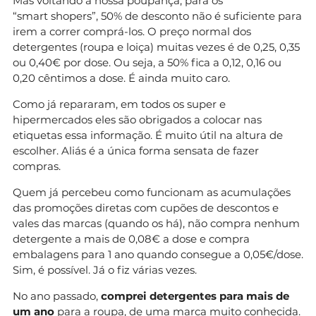
Mas voltando à nossa poupança, para os
“smart shopers”, 50% de desconto não é suficiente para
irem a correr comprá-los. O preço normal dos
detergentes (roupa e loiça) muitas vezes é de 0,25, 0,35
ou 0,40€ por dose. Ou seja, a 50% fica a 0,12, 0,16 ou
0,20 cêntimos a dose. É ainda muito caro.
Como já repararam, em todos os super e
hipermercados eles são obrigados a colocar nas
etiquetas essa informação. É muito útil na altura de
escolher. Aliás é a única forma sensata de fazer
compras.
Quem já percebeu como funcionam as acumulações
das promoções diretas com cupões de descontos e
vales das marcas (quando os há), não compra nenhum
detergente a mais de 0,08€ a dose e compra
embalagens para 1 ano quando consegue a 0,05€/dose.
Sim, é possível. Já o fiz várias vezes.
No ano passado,
comprei detergentes para mais de
um ano
para a roupa, de uma marca muito conhecida.