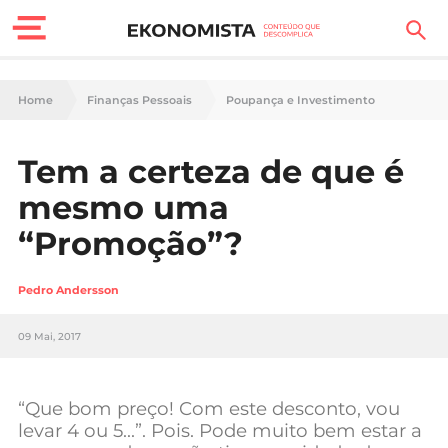
Finanças Pessoais
Home
Finanças Pessoais
Poupança e Investimento
Motores
Tem a certeza de que é
Carreira
mesmo uma
Casa
“Promoção”?
Lifestyle
Pedro Andersson
Sociedade
09 Mai, 2017
Tecnologia
“Que bom preço! Com este desconto, vou
Negócios
levar 4 ou 5…”. Pois. Pode muito bem estar a