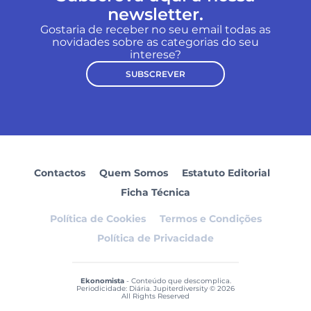
newsletter.
Gostaria de receber no seu email todas as
novidades sobre as categorias do seu
interese?
SUBSCREVER
Contactos
Quem Somos
Estatuto Editorial
Ficha Técnica
Política de Cookies
Termos e Condições
Política de Privacidade
Ekonomista
- Conteúdo que descomplica.
Periodicidade: Diária. Jupiterdiversity © 2026
All Rights Reserved