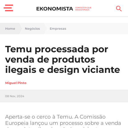
Finanças Pessoais
Home
Negócios
Empresas
Motores
Temu processada por
Carreira
venda de produtos
Casa
ilegais e design viciante
Lifestyle
Miguel Pinto
Sociedade
08 Nov, 2024
Tecnologia
Aperta-se o cerco à Temu. A Comissão
Negócios
Europeia lançou um processo sobre a venda