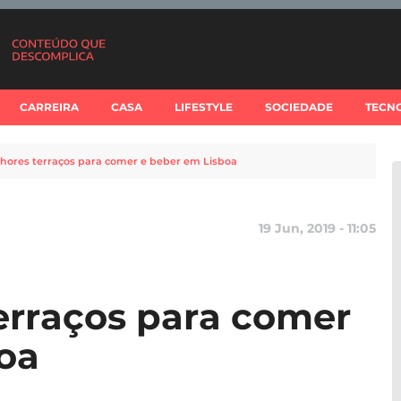
CARREIRA
CASA
LIFESTYLE
SOCIEDADE
TECN
hores terraços para comer e beber em Lisboa
19 Jun, 2019 - 11:05
erraços para comer
oa