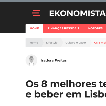
HOME
FINANÇAS PESSOAIS
MOTORES
Home
Lifestyle
Cultura e Lazer
Os 8 mel
Isadora Freitas
Os 8 melhores t
e beber em Lisb