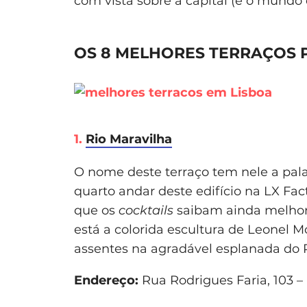
com vista sobre a capital (e o mundo 
OS 8 MELHORES TERRAÇOS 
1.
Rio Maravilha
O nome deste terraço tem nele a pala
quarto andar deste edifício na LX Fact
que os
cocktails
saibam ainda melhor 
está a colorida escultura de Leonel Mo
assentes na agradável esplanada do R
Endereço:
Rua Rodrigues Faria, 103 – 