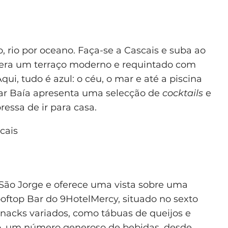
, rio por oceano. Faça-se a Cascais e suba ao
spera um terraço moderno e requintado com
ui, tudo é azul: o céu, o mar e até a piscina
Bar Baía apresenta uma selecção de
cocktails
e
essa de ir para casa.
cais
 São Jorge e oferece uma vista sobre uma
ooftop Bar do 9HotelMercy, situado no sexto
snacks variados, como tábuas de queijos e
aro, um número generoso de bebidas, desde