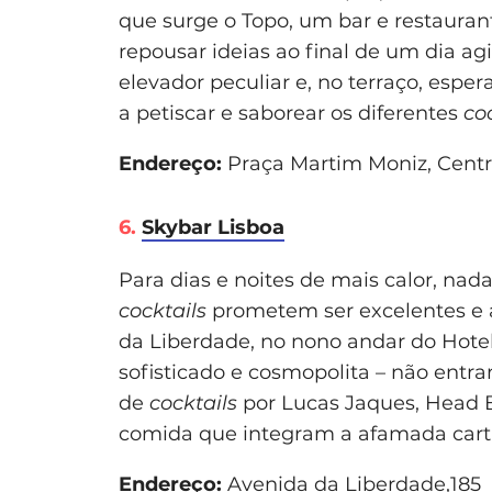
que surge o Topo, um bar e restaura
repousar ideias ao final de um dia ag
elevador peculiar e, no terraço, espe
a petiscar e saborear os diferentes
co
Endereço:
Praça Martim Moniz, Centr
6.
Skybar Lisboa
Para dias e noites de mais calor, na
cocktails
prometem ser excelentes e a
da Liberdade, no nono andar do Hotel
sofisticado e cosmopolita – não ent
de
cocktails
por Lucas Jaques, Head 
comida que integram a afamada carta
Endereço:
Avenida da Liberdade,185