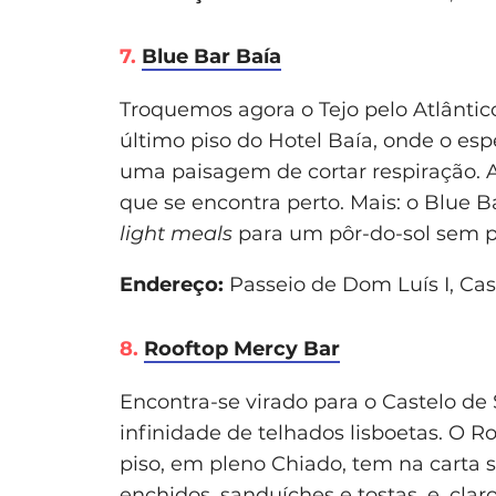
7.
Blue Bar Baía
Troquemos agora o Tejo pelo Atlântico
último piso do Hotel Baía, onde o e
uma paisagem de cortar respiração. Aq
que se encontra perto. Mais: o Blue 
light meals
para um pôr-do-sol sem pr
Endereço:
Passeio de Dom Luís I, Cas
8.
Rooftop Mercy Bar
Encontra-se virado para o Castelo de
infinidade de telhados lisboetas. O R
piso, em pleno Chiado, tem na carta 
enchidos, sanduíches e tostas, e, cl