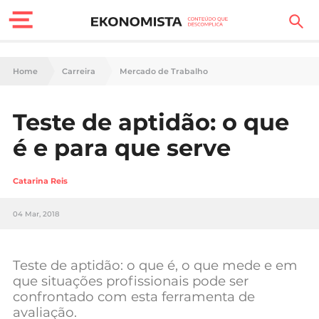
Finanças Pessoais
Home
Carreira
Mercado de Trabalho
Motores
Teste de aptidão: o que
Carreira
é e para que serve
Casa
Catarina Reis
Lifestyle
04 Mar, 2018
Sociedade
Tecnologia
Teste de aptidão: o que é, o que mede e em
que situações profissionais pode ser
confrontado com esta ferramenta de
Negócios
avaliação.