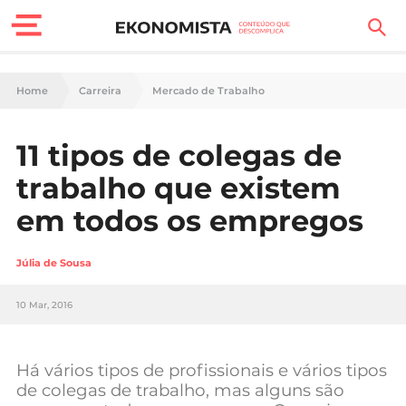
Finanças Pessoais
Home
Carreira
Mercado de Trabalho
Motores
11 tipos de colegas de
Carreira
trabalho que existem
Casa
em todos os empregos
Lifestyle
Júlia de Sousa
Sociedade
10 Mar, 2016
Tecnologia
Há vários tipos de profissionais e vários tipos
Negócios
de colegas de trabalho, mas alguns são