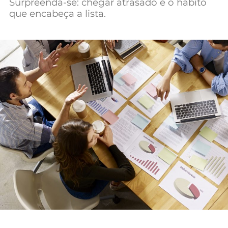
Surpreenda-se: chegar atrasado é o hábito
Mundial 2026
que encabeça a lista.