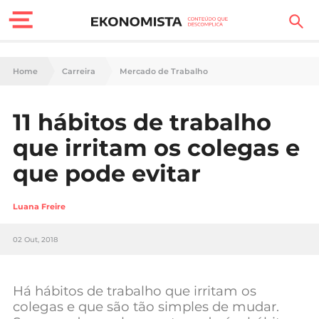
Finanças Pessoais
Home
Carreira
Mercado de Trabalho
Motores
11 hábitos de trabalho
Carreira
que irritam os colegas e
Casa
que pode evitar
Lifestyle
Luana Freire
Sociedade
02 Out, 2018
Tecnologia
Há hábitos de trabalho que irritam os
Negócios
colegas e que são tão simples de mudar.