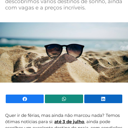
descobrimos vários destinos de sonho, ainda
Mundial 2026
com vagas e a preços incríveis.
Facebook
WhatsApp
Li
Quer ir de férias, mas ainda não marcou nada? Temos
ótimas notícias para si:
até 3 de julho
, ainda pode
escolher um excelente destino de praia, com condições