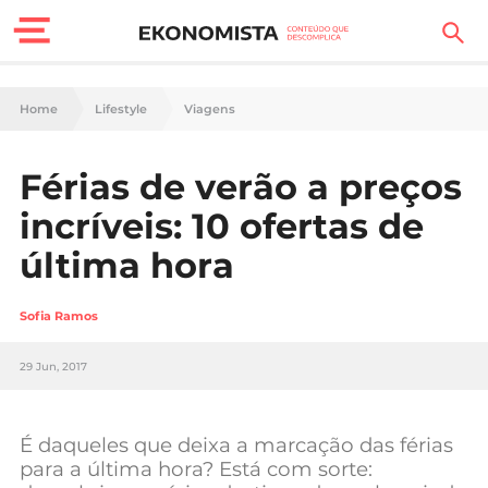
Finanças Pessoais
Home
Lifestyle
Viagens
Motores
Férias de verão a preços
Carreira
incríveis: 10 ofertas de
Casa
última hora
Lifestyle
Sofia Ramos
Sociedade
29 Jun, 2017
Tecnologia
É daqueles que deixa a marcação das férias
Negócios
para a última hora? Está com sorte: