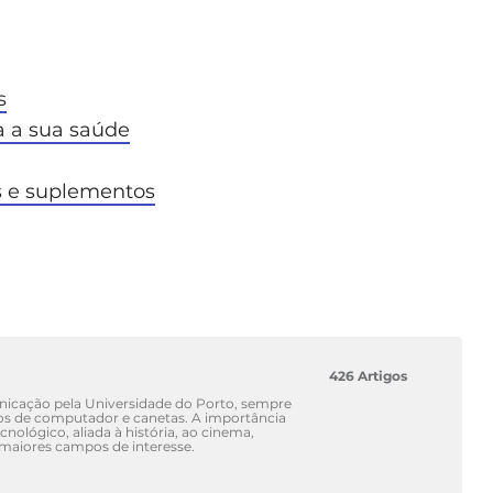
s
a a sua saúde
os e suplementos
426 Artigos
nicação pela Universidade do Porto, sempre
dos de computador e canetas. A importância
nológico, aliada à história, ao cinema,
us maiores campos de interesse.