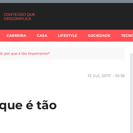
CARREIRA
CASA
LIFESTYLE
SOCIEDADE
TECN
A: por que é tão importante?
13 Jul, 2017 - 10:18
que é tão