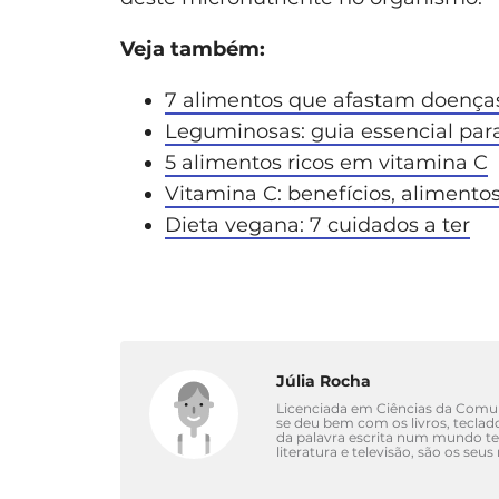
Veja também:
7 alimentos que afastam doença
Leguminosas: guia essencial par
5 alimentos ricos em vitamina C
Vitamina C: benefícios, aliment
Dieta vegana: 7 cuidados a ter
Júlia Rocha
Licenciada em Ciências da Comu
se deu bem com os livros, tecla
da palavra escrita num mundo tec
literatura e televisão, são os se