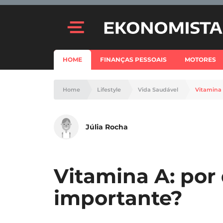
HOME
FINANÇAS PESSOAIS
MOTORES
Home
Lifestyle
Vida Saudável
Vitamina 
Júlia Rocha
Vitamina A: por 
importante?