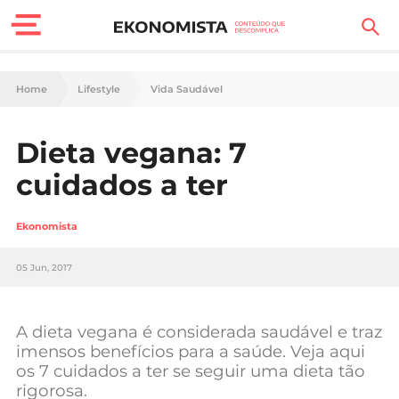
Finanças Pessoais
Home
Lifestyle
Vida Saudável
Motores
Dieta vegana: 7
Carreira
cuidados a ter
Casa
Ekonomista
Lifestyle
05 Jun, 2017
Sociedade
Tecnologia
A dieta vegana é considerada saudável e traz
imensos benefícios para a saúde. Veja aqui
os 7 cuidados a ter se seguir uma dieta tão
Negócios
rigorosa.