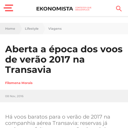
Finanças Pessoais
Home
Lifestyle
Viagens
Motores
Aberta a época dos voos
Carreira
de verão 2017 na
Casa
Transavia
Lifestyle
Filomena Morais
Sociedade
08 Nov, 2016
Tecnologia
Há voos baratos para o verão de 2017 na
Negócios
companhia aérea Transavia: reservas já