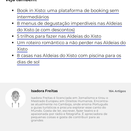
Book in Xisto: uma plataforma de booking sem
intermediários
8 menus de degustação imperdíveis nas Aldeias
do Xisto (e com descontos)
5 trilhos para fazer nas Aldeias do Xisto
Um roteiro romântico a não perder nas Aldeias do
Xisto
8 casas nas Aldeias do Xisto com piscina para os
dias de sol
Isadora Freitas
164 Artigos
Isadora Freitas é licenciada em Jornalismo e tirou o
Mestrado Europeu em Direitos Humanos. Encontra-
se atualmente no Camboja, onde ensina Português
a guias turísticos e procura explorar esse canto do
Mundo. Gosta de ler, escrever, fazer teatro e é
apaixonada por rádio e fotografia. É apreciadora de
pequenas coisas e gosta de contribuir para as
grandes