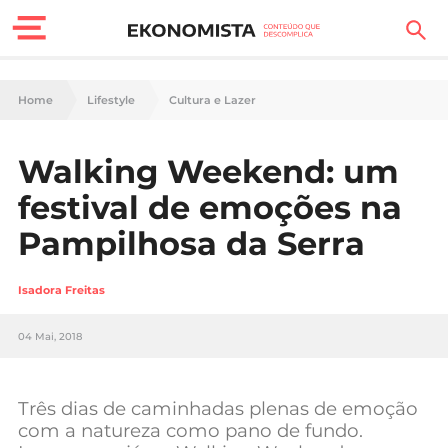
Finanças Pessoais
Home
Lifestyle
Cultura e Lazer
Motores
Walking Weekend: um
Carreira
festival de emoções na
Casa
Pampilhosa da Serra
Lifestyle
Isadora Freitas
Sociedade
04 Mai, 2018
Tecnologia
Três dias de caminhadas plenas de emoção
Negócios
com a natureza como pano de fundo.