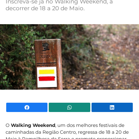
Inscreva-se já no Walking Weekend, a
Mundial 2026
decorrer de 18 a 20 de Maio.
Facebook
WhatsApp
Li
O
Walking Weekend
, um dos melhores festivais de
caminhadas da Região Centro, regressa de 18 a 20 de
Maio à Pampilhosa da Serra e promete proporcionar