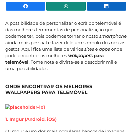
Facebook
WhatsApp
Li
A possibilidade de personalizar o ecrã do telemóvel é
das melhores ferramentas de personalização que
podemos ter, pois podemos tornar o nosso
smartphone
ainda mais pessoal e fazer dele um símbolo dos nossos
gostos. Aqui fica uma lista de vários
sites
e
apps
onde
pode encontrar os melhores
wallpapers
para
telemóvel
. Tome nota e divirta-se a descobrir mil e
uma possibilidades.
ONDE ENCONTRAR OS MELHORES
WALLPAPERS PARA TELEMÓVEL
1. Imgur (Android, iOS)
O
Imgur
é um dos mais populares bancos de imagens