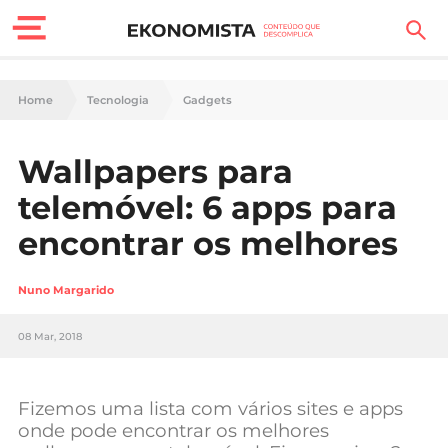
Finanças Pessoais
Home
Tecnologia
Gadgets
Motores
Wallpapers para
Carreira
telemóvel: 6 apps para
Casa
encontrar os melhores
Lifestyle
Nuno Margarido
Sociedade
08 Mar, 2018
Tecnologia
Fizemos uma lista com vários sites e apps
Negócios
onde pode encontrar os melhores