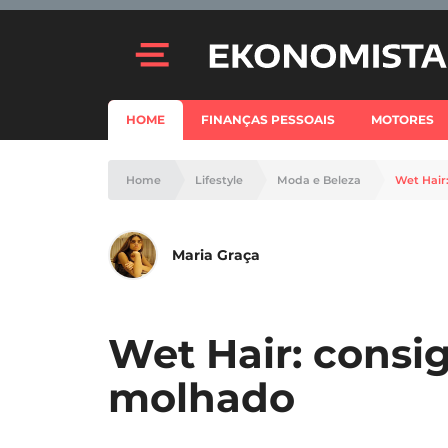
HOME
FINANÇAS PESSOAIS
MOTORES
Home
Lifestyle
Moda e Beleza
Wet Hair
Maria Graça
Wet Hair: consig
molhado