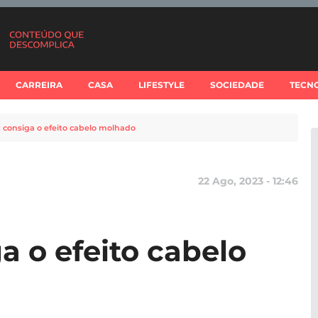
CARREIRA
CASA
LIFESTYLE
SOCIEDADE
TECN
: consiga o efeito cabelo molhado
22 Ago, 2023 - 12:46
a o efeito cabelo