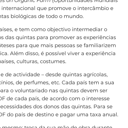
es on Organic Farm
(Oportunidades Mundiais
e internacional que promove o intercâmbio e
tas biológicas de todo o mundo.
ses, e tem como objectivo intermediar o
nos das quintas para promover as experiências
óteses para que mais pessoas se familiarizem
a. Além disso, é possível viver a experiência
aíses, culturas,
costumes.
 de actividade – desde quintas agrícolas,
cínios, de perfumes, etc. Cada país tem a sua
para o voluntariado nas quintas devem ser
F de cada país, de acordo com o interesse
necessidades dos donos das quintas. Para se
F do país de destino e pagar uma taxa anual.
o mesmo: troca da sua mão de obra durante