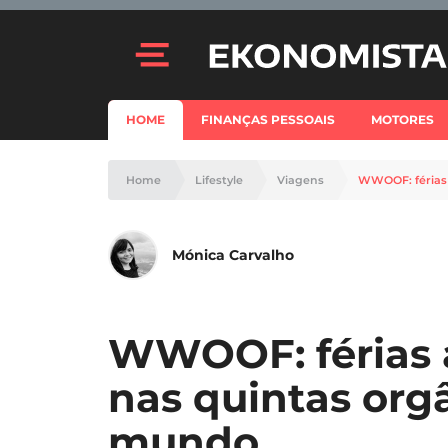
HOME
FINANÇAS PESSOAIS
MOTORES
Home
Lifestyle
Viagens
WWOOF: férias 
Mónica Carvalho
WWOOF: férias a
nas quintas orgâ
mundo