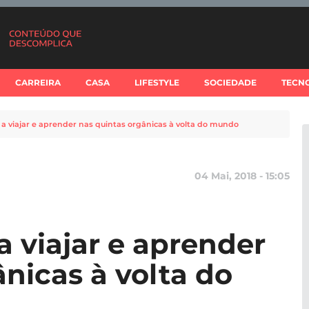
CARREIRA
CASA
LIFESTYLE
SOCIEDADE
TECN
a viajar e aprender nas quintas orgânicas à volta do mundo
04 Mai, 2018 - 15:05
 viajar e aprender
nicas à volta do