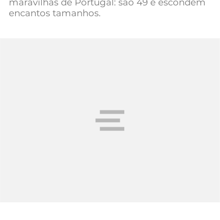
maravilhas de Portugal: são 49 e escondem
Mundial 2026
encantos tamanhos.