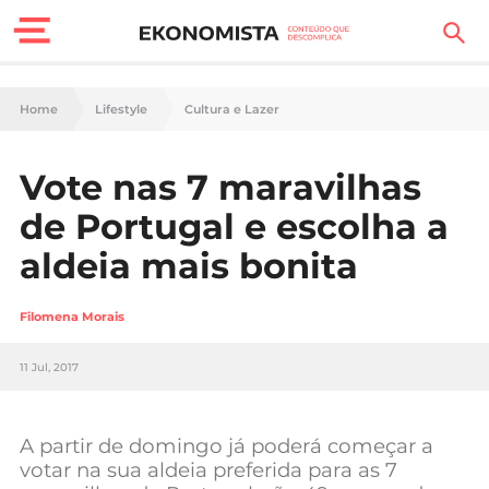
Finanças Pessoais
Home
Lifestyle
Cultura e Lazer
Motores
Vote nas 7 maravilhas
Carreira
de Portugal e escolha a
Casa
aldeia mais bonita
Lifestyle
Filomena Morais
Sociedade
11 Jul, 2017
Tecnologia
A partir de domingo já poderá começar a
Negócios
votar na sua aldeia preferida para as 7