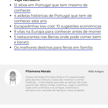
12 sítios em Portugal que tem mesmo de
conhecer
4 aldeias históricas de Portugal que tem de
conhecer este ano
Escapadinhas low-cost: 10 sugestões económicas
9 vilas na Europa para conhecer antes de morrer
5 restaurantes nas Beiras onde pode comer bem
e barato
Os melhores destinos para férias em família
Filomena Morais
1063 Artigos
Autora do blog Princípio Meio e Fi e apaixonada
pela escrita e leitura. Gosta de inventar e contar
histórias – criatividade que põe ao serviço de tudo
quanto faz. Adora moda, cozinhar, viajar e partilhar
tudo com a família e os amigos. Divertida e
sempre com vontade de abraçar novos projetos.