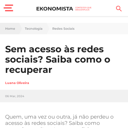
Finanças Pessoais
Home
Tecnologia
Redes Sociais
Motores
Sem acesso às redes
Carreira
sociais? Saiba como o
Casa
recuperar
Lifestyle
Luana Oliveira
Sociedade
06 Mar, 2024
Tecnologia
Quem, uma vez ou outra, já não perdeu o
Negócios
acesso às redes sociais? Saiba como