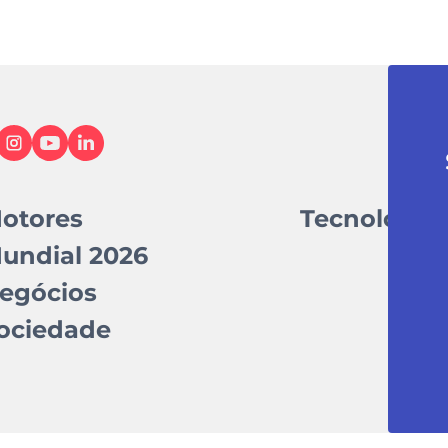
otores
Tecnologia
undial 2026
egócios
ociedade