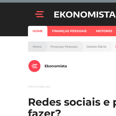
HOME
FINANÇAS PESSOAIS
MOTORES
Home
Finanças Pessoais
Gestão Diária
Ekonomista
Patrocinado por:
Redes sociais e 
fazer?