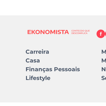
Carreira
M
Casa
M
Finanças Pessoais
N
Lifestyle
S