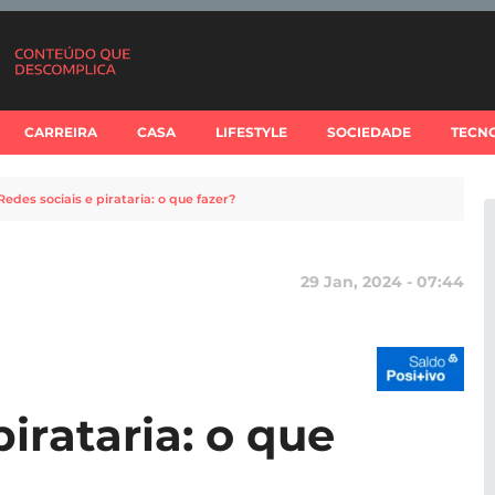
CARREIRA
CASA
LIFESTYLE
SOCIEDADE
TECN
Redes sociais e pirataria: o que fazer?
29 Jan, 2024 - 07:44
pirataria: o que