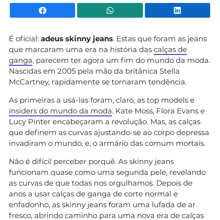
Facebook
WhatsApp
Li
É oficial:
adeus skinny jeans
. Estas que foram as jeans
que marcaram uma era na história das
calças de
ganga
, parecem ter agora um fim do mundo da moda.
Nascidas em 2005 pela mão da britânica Stella
McCartney, rapidamente se tornaram tendência.
As primeiras a usá-las foram, claro, as top models e
insiders do mundo da moda
. Kate Moss, Flora Evans e
Lucy Pinter encabeçaram a revolução. Mas, as calças
que definem as curvas ajustando-se ao corpo depressa
invadiram o mundo, e, o armário das comum mortais.
Não é difícil perceber porquê. As skinny jeans
funcionam quase como uma segunda pele, revelando
as curvas de que todas nos orgulhamos. Depois de
anos a usar calças de ganga de corte normal e
enfadonho, as skinny jeans foram uma lufada de ar
fresco, abrindo caminho para uma nova era de calças