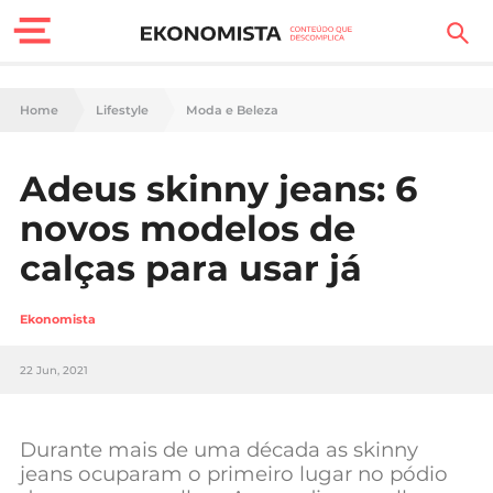
Finanças Pessoais
Home
Lifestyle
Moda e Beleza
Motores
Adeus skinny jeans: 6
Carreira
novos modelos de
Casa
calças para usar já
Lifestyle
Ekonomista
Sociedade
22 Jun, 2021
Tecnologia
Durante mais de uma década as skinny
Negócios
jeans ocuparam o primeiro lugar no pódio