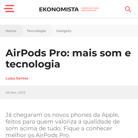
Finanças Pessoais
Home
Tecnologia
Gadgets
Motores
AirPods Pro: mais som e
Carreira
tecnologia
Casa
Luísa Santos
Lifestyle
06 Nov, 2019
Sociedade
Tecnologia
Já chegaram os novos phones da Apple,
feitos para quem valoriza a qualidade de
som acima de tudo. Fique a conhecer
Negócios
melhor os AirPods Pro.