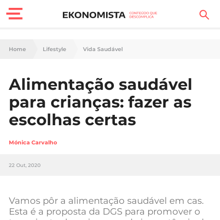
Finanças Pessoais
Home
Lifestyle
Vida Saudável
Motores
Alimentação saudável
Carreira
para crianças: fazer as
Casa
escolhas certas
Lifestyle
Mónica Carvalho
Sociedade
22 Out, 2020
Tecnologia
Vamos pôr a alimentação saudável em cas.
Negócios
Esta é a proposta da DGS para promover o