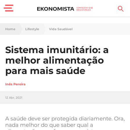
Finanças Pessoais
Home
Lifestyle
Vida Saudável
Motores
Sistema imunitário: a
Carreira
melhor alimentação
Casa
para mais saúde
Lifestyle
Inês Pereira
Sociedade
12 Abr, 2021
Tecnologia
A saúde deve ser protegida diariamente. Ora,
Negócios
nada melhor do que saber qual a