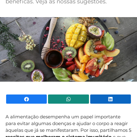
benéficas. Veja as nossas sugestões.
Mundial 2026
Facebook
WhatsApp
Li
A alimentação desempenha um papel importante
para evitar algumas doenças e ajudar o corpo a reagir
àquelas que já se manifestaram. Por isso, partilhamos 5
receitas que melhoram o sistema imunitário
e que