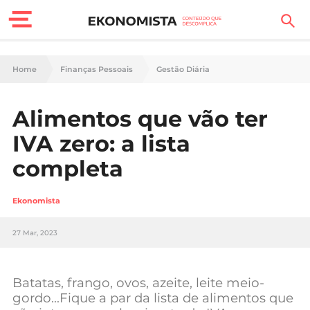
Finanças Pessoais
Home
Finanças Pessoais
Gestão Diária
Motores
Alimentos que vão ter
Carreira
IVA zero: a lista
Casa
completa
Lifestyle
Ekonomista
Sociedade
27 Mar, 2023
Tecnologia
Batatas, frango, ovos, azeite, leite meio-
Negócios
gordo…Fique a par da lista de alimentos que