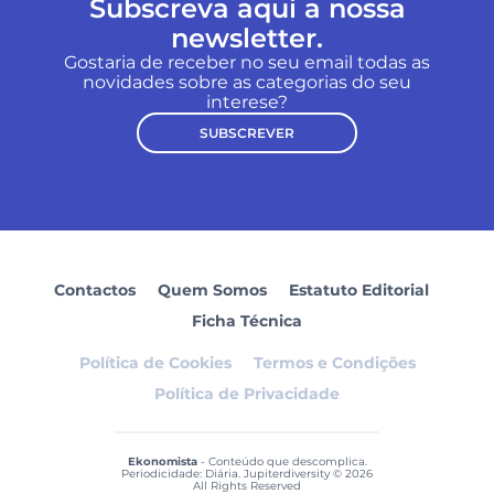
Subscreva aqui a nossa
newsletter.
Gostaria de receber no seu email todas as
novidades sobre as categorias do seu
interese?
SUBSCREVER
Contactos
Quem Somos
Estatuto Editorial
Ficha Técnica
Política de Cookies
Termos e Condições
Política de Privacidade
Ekonomista
- Conteúdo que descomplica.
Periodicidade: Diária. Jupiterdiversity © 2026
All Rights Reserved