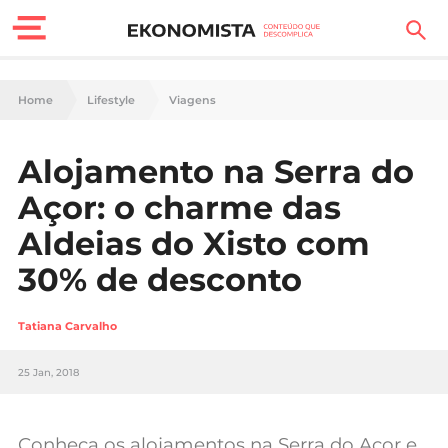
Finanças Pessoais
Home
Lifestyle
Viagens
Motores
Alojamento na Serra do
Carreira
Açor: o charme das
Casa
Aldeias do Xisto com
30% de desconto
Lifestyle
Sociedade
Tatiana Carvalho
Tecnologia
25 Jan, 2018
Negócios
Conheça os alojamentos na Serra do Açor e