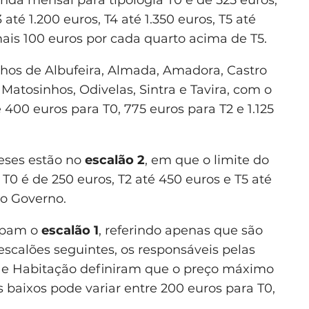
enda mensal para tipologia T0 é de 525 euros,
 até 1.200 euros, T4 até 1.350 euros, T5 até
 mais 100 euros por cada quarto acima de T5.
hos de Albufeira, Almada, Amadora, Castro
 Matosinhos, Odivelas, Sintra e Tavira, com o
400 euros para T0, 775 euros para T2 e 1.125
eses estão no
escalão 2
, em que o limite do
T0 é de 250 euros, T2 até 450 euros e T5 até
do Governo.
cupam o
escalão 1
, referindo apenas que são
escalões seguintes, os responsáveis pelas
as e Habitação definiram que o preço máximo
 baixos pode variar entre 200 euros para T0,