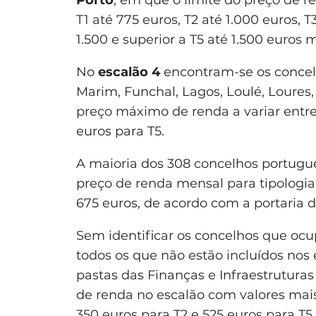
Porto
, em que o limite do preço de r
T1 até 775 euros, T2 até 1.000 euros, T3
1.500 e superior a T5 até 1.500 euros
No
escalão 4
encontram-se os concel
Marim, Funchal, Lagos, Loulé, Loures,
preço máximo de renda a variar entre 
euros para T5.
A maioria dos 308 concelhos portugu
preço de renda mensal para tipologia 
675 euros, de acordo com a portaria 
Sem identificar os concelhos que o
todos os que não estão incluídos nos 
pastas das Finanças e Infraestrutur
de renda no escalão com valores mais
350 euros para T2 e 525 euros para T5.