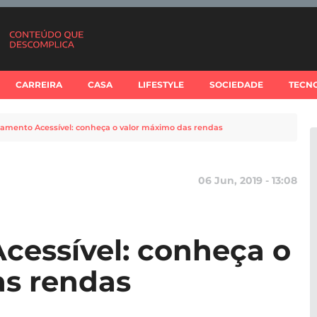
CARREIRA
CASA
LIFESTYLE
SOCIEDADE
TECN
amento Acessível: conheça o valor máximo das rendas
06 Jun, 2019 - 13:08
cessível: conheça o
as rendas