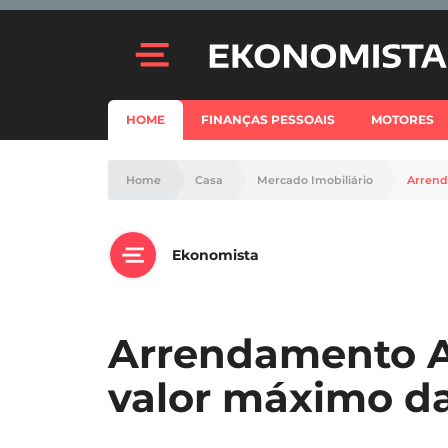
HOME
FINANÇAS PESSOAIS
MOTORES
Home
Casa
Mercado Imobiliário
Arrend
Ekonomista
Arrendamento A
valor máximo d