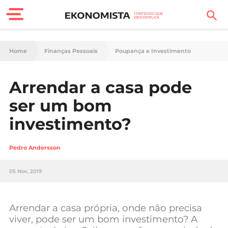
Finanças Pessoais
Home
Finanças Pessoais
Poupança e Investimento
Motores
Arrendar a casa pode
Carreira
ser um bom
Casa
investimento?
Lifestyle
Pedro Andersson
Sociedade
05 Nov, 2019
Tecnologia
Arrendar a casa própria, onde não precisa
Negócios
viver, pode ser um bom investimento? A