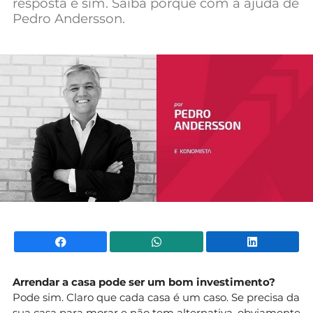
resposta é sim. Saiba porquê com a ajuda de
Mundial 2026
Pedro Andersson.
Facebook
WhatsApp
Li
Arrendar a casa pode ser um bom investimento?
Pode sim. Claro que cada casa é um caso. Se precisa da
sua casa para morar e não tem alternativa, obviamente