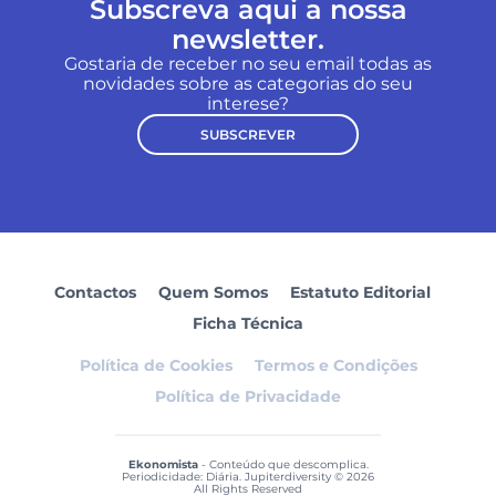
Subscreva aqui a nossa
newsletter.
Gostaria de receber no seu email todas as
novidades sobre as categorias do seu
interese?
SUBSCREVER
Contactos
Quem Somos
Estatuto Editorial
Ficha Técnica
Política de Cookies
Termos e Condições
Política de Privacidade
Ekonomista
- Conteúdo que descomplica.
Periodicidade: Diária. Jupiterdiversity © 2026
All Rights Reserved