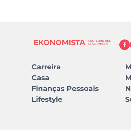
Carreira
M
Casa
M
Finanças Pessoais
N
Lifestyle
S