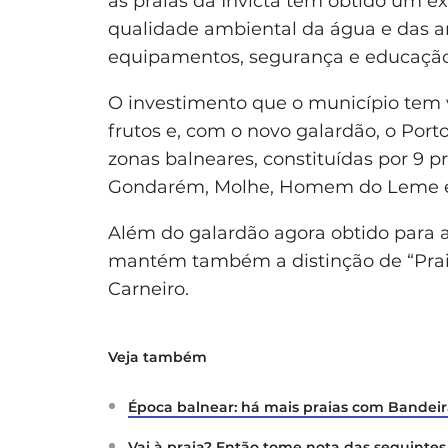
as praias da Invicta têm obtido um 
qualidade ambiental da água e das a
equipamentos, segurança e educação
O investimento que o município tem v
frutos e, com o novo galardão, o Port
zonas balneares, constituídas por 9 pra
Gondarém, Molhe, Homem do Leme e 
Além do galardão agora obtido para a
mantém também a distinção de “Prai
Carneiro.
Veja também
Época balnear: há mais praias com Bandeir
Vai à praia? Então tome nota das seguintes