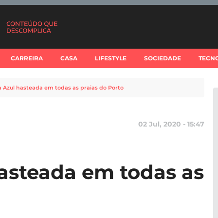
CARREIRA
CASA
LIFESTYLE
SOCIEDADE
TECN
 Azul hasteada em todas as praias do Porto
02 Jul, 2020 - 15:47
asteada em todas as