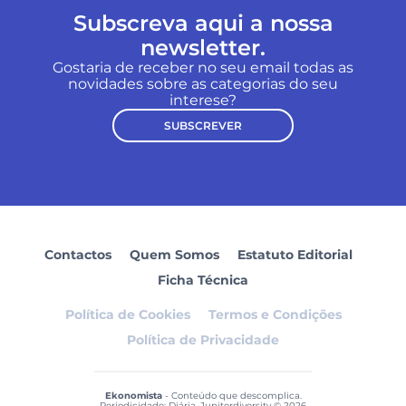
Subscreva aqui a nossa
newsletter.
Gostaria de receber no seu email todas as
novidades sobre as categorias do seu
interese?
SUBSCREVER
Contactos
Quem Somos
Estatuto Editorial
Ficha Técnica
Política de Cookies
Termos e Condições
Política de Privacidade
Ekonomista
- Conteúdo que descomplica.
Periodicidade: Diária. Jupiterdiversity © 2026