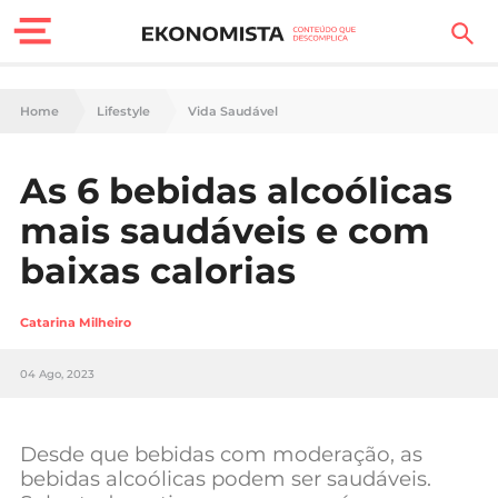
Finanças Pessoais
Home
Lifestyle
Vida Saudável
Motores
As 6 bebidas alcoólicas
Carreira
mais saudáveis e com
Casa
baixas calorias
Lifestyle
Catarina Milheiro
Sociedade
04 Ago, 2023
Tecnologia
Desde que bebidas com moderação, as
Negócios
bebidas alcoólicas podem ser saudáveis.