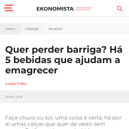
Finanças Pessoais
Home
Lifestyle
Receitas
Motores
Quer perder barriga? Há
Carreira
5 bebidas que ajudam a
Casa
emagrecer
Lifestyle
Luana Freire
Sociedade
29 Abr, 2018
Tecnologia
Faça chuva ou sol, uma coisa é certa: há por
Negócios
aí umas calças que quer de vestir sem