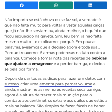
Facebook
WhatsApp
Li
Não importa se está chuva ou se faz sol, a verdade é
que não falta muito para voltar a vestir aquelas calças
que já não lhe serviam ou, ainda melhor, o biquíni que
ficou esquecido na gaveta. Sim, leu bem: já não falta
mesmo muito – e explicamos porquê. Em poucas
palavras, avisamos que a decisão agora é toda sua…
Porque trouxemos 5 armas poderosas na luta contra a
balança. Comece a tomar nota das receitas de
bebidas
que ajudam a emagrecer
e a perder barriga, e decida-
se pela boa forma.
Depois de dar todas as dicas para
fazer um detox com
sucesso
, criar uma
ementa para perder volume
e,
ainda, mostra-lhe as
melhores receitas seca barriga
,
agora é a altura de trazer mais munição para o
combate aos centímetros extra e aos quilos que estão a
mais na balança. São simples de fazer, fáceis de beber
a qualquer altura do dia e prometem reduzir todos os