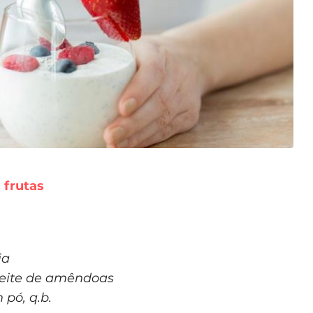
 frutas
ia
 leite de amêndoas
 pó, q.b.