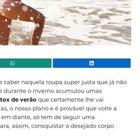
WhatsApp
Lin
de caber naquela roupa super justa que já não
Se durante o inverno acumulou umas
etox de verão
que certamente lhe vai
dias, o nosso plano e é provável que volte a
aí em diante, só tem de seguir uma
ara, assim, consquistar o desejado corpo