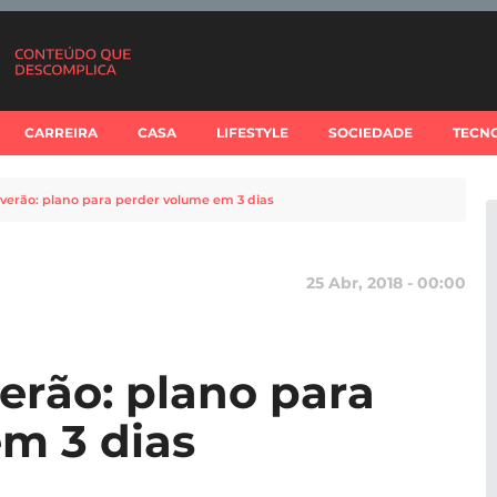
CARREIRA
CASA
LIFESTYLE
SOCIEDADE
TECN
 verão: plano para perder volume em 3 dias
25 Abr, 2018 - 00:00
erão: plano para
m 3 dias