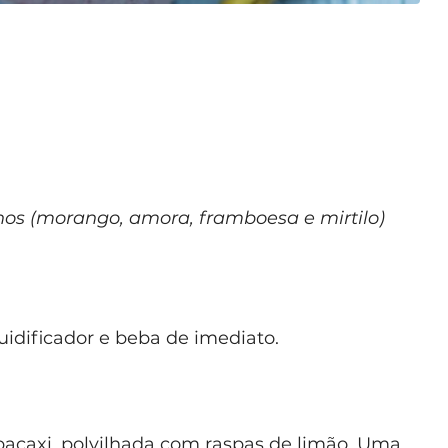
hos (morango, amora, framboesa e mirtilo)
uidificador e beba de imediato.
bacaxi, polvilhada com raspas de limão. Uma