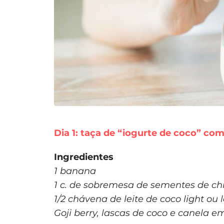
Dia 1: taça de “iogurte de coco” com
Ingredientes
1 banana
1 c. de sobremesa de sementes de ch
1/2 chávena de leite de coco light ou
Goji berry, lascas de coco e canela em