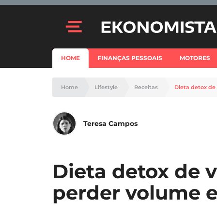
HOME
FINANÇAS PESSOAIS
MOTORES
Home
Lifestyle
Receitas
Dieta detox de
Teresa Campos
Dieta detox de v
perder volume e