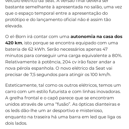
veículo elétrico da Seat. A versão final deverá ser
bastante semelhante à apresentada no salão, uma vez
que o espaço temporal entre a apresentação do
protótipo e do lançamento oficial não é assim tão
elevada.
O el-Born irá contar com uma
autonomia na casa dos
420 km
, isto porque se encontra equipado com uma
bateria de 62 kWh. Serão necessários apenas 47
minutos para conseguir uma carga equivalente a 80%.
Relativamente à potência, 204 cv irão fazer andar a
nova pérola espanhola. O novo elétrico da Seat vai
precisar de 7,5 segundos para atingir os 100 km/h.
Esteticamente, tal como os outros elétricos, temos um
carro com um estilo futurista e com linhas inovadoras.
A grelha frontal e o capô parece que se encontram
unidos através de uma “fusão”. As ópticas dianteiras e
os leds dão-lhe um ar desportivo e misterioso,
enquanto na traseira há uma barra em led que liga os
dois lados.