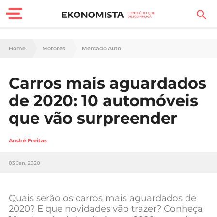
Finanças Pessoais
Home
Motores
Mercado Auto
Motores
Carros mais aguardados
Carreira
de 2020: 10 automóveis
Casa
que vão surpreender
Lifestyle
André Freitas
Sociedade
03 Jan, 2020
Tecnologia
Quais serão os carros mais aguardados de
Negócios
2020? E que novidades vão trazer? Conheça