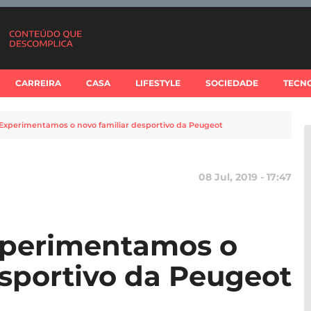
CARREIRA
CASA
LIFESTYLE
SOCIEDADE
TECN
 Experimentamos o novo familiar desportivo da Peugeot
08 Jul, 2019 - 17:47
xperimentamos o
esportivo da Peugeot