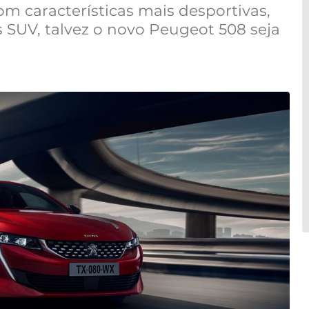
om características mais desportivas,
s SUV, talvez o novo Peugeot 508 seja