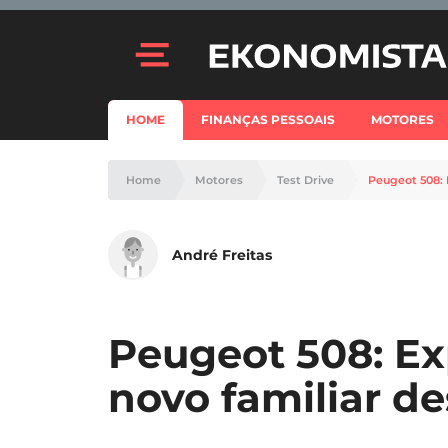
HOME
FINANÇAS PESSOAIS
MOTORES
Home
Motores
Test Drive
Peugeot 508:
André Freitas
Peugeot 508: E
novo familiar d