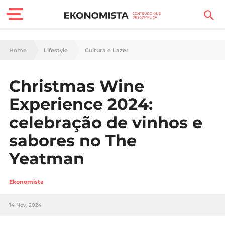
Finanças Pessoais
Home
Lifestyle
Cultura e Lazer
Motores
Christmas Wine
Carreira
Experience 2024:
Casa
celebração de vinhos e
sabores no The
Lifestyle
Yeatman
Sociedade
Ekonomista
Tecnologia
14 Nov, 2024
Negócios