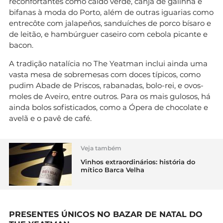
reconfortantes como caldo verde, canja de galinha e
bifanas à moda do Porto, além de outras iguarias como
entrecôte com jalapeños, sanduíches de porco bísaro e
de leitão, e hambúrguer caseiro com cebola picante e
bacon.
A tradição natalícia no The Yeatman inclui ainda uma
vasta mesa de sobremesas com doces típicos, como
pudim Abade de Priscos, rabanadas, bolo-rei, e ovos-
moles de Aveiro, entre outros. Para os mais gulosos, há
ainda bolos sofisticados, como a Ópera de chocolate e
avelã e o pavê de café.
Veja também
Vinhos extraordinários: história do
mítico Barca Velha
PRESENTES ÚNICOS NO BAZAR DE NATAL DO