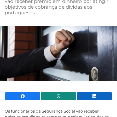
vão receber prémio em dinheiro por atingir
Mundial 2026
objetivos de cobrança de dívidas aos
portugueses.
Facebook
WhatsApp
Li
Os funcionários da Segurança Social vão receber
prémios em dinheiro sempre que sejam “atingidos os