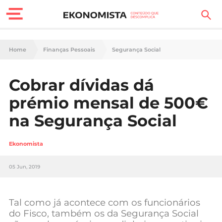
Finanças Pessoais
Home
Finanças Pessoais
Segurança Social
Motores
Cobrar dívidas dá
Carreira
prémio mensal de 500€
Casa
na Segurança Social
Lifestyle
Ekonomista
Sociedade
05 Jun, 2019
Tecnologia
Tal como já acontece com os funcionários
Negócios
do Fisco, também os da Segurança Social