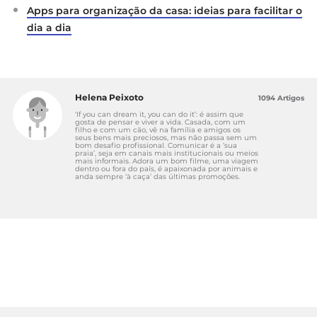
Apps para organização da casa: ideias para facilitar o
dia a dia
Helena Peixoto
1094 Artigos
‘If you can dream it, you can do it’: é assim que
gosta de pensar e viver a vida. Casada, com um
filho e com um cão, vê na família e amigos os
seus bens mais preciosos, mas não passa sem um
bom desafio profissional. Comunicar é a ‘sua
praia’, seja em canais mais institucionais ou meios
mais informais. Adora um bom filme, uma viagem
dentro ou fora do país, é apaixonada por animais e
anda sempre ‘à caça’ das últimas promoções.