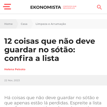
Finanças Pessoais
Home
Casa
Limpeza e Arrumação
Motores
12 coisas que não deve
Carreira
guardar no sótão:
Casa
confira a lista
Lifestyle
Helena Peixoto
Sociedade
22 Nov, 2023
Tecnologia
Há coisas que não deve guardar no sótão e
Negócios
que apenas estão lá perdidas. Espreite a lista