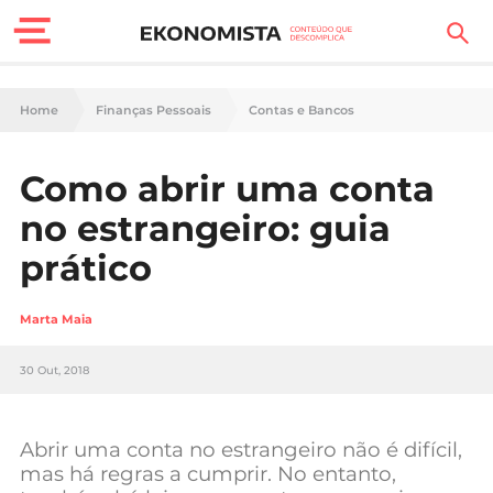
Finanças Pessoais
Home
Finanças Pessoais
Contas e Bancos
Motores
Como abrir uma conta
Carreira
no estrangeiro: guia
Casa
prático
Lifestyle
Marta Maia
Sociedade
30 Out, 2018
Tecnologia
Abrir uma conta no estrangeiro não é difícil,
Negócios
mas há regras a cumprir. No entanto,