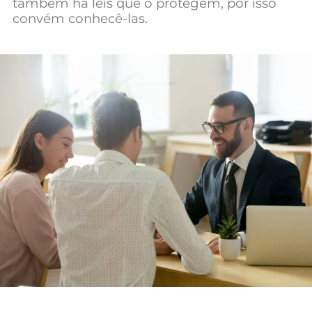
também há leis que o protegem, por isso
Mundial 2026
convém conhecê-las.