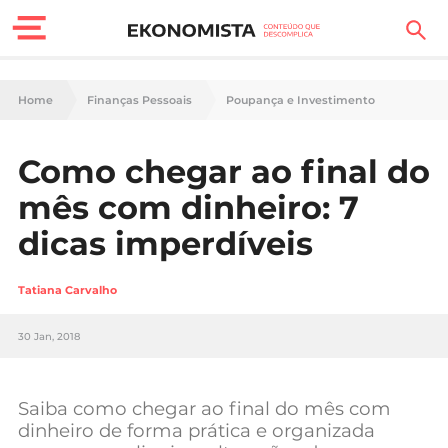
Finanças Pessoais
Home
Finanças Pessoais
Poupança e Investimento
Motores
Como chegar ao final do
Carreira
mês com dinheiro: 7
Casa
dicas imperdíveis
Lifestyle
Tatiana Carvalho
Sociedade
30 Jan, 2018
Tecnologia
Saiba como chegar ao final do mês com
Negócios
dinheiro de forma prática e organizada