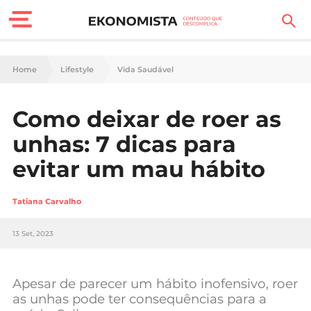
Finanças Pessoais
Home
Lifestyle
Vida Saudável
Motores
Como deixar de roer as
Carreira
unhas: 7 dicas para
Casa
evitar um mau hábito
Lifestyle
Tatiana Carvalho
Sociedade
13 Set, 2023
Tecnologia
Apesar de parecer um hábito inofensivo, roer
Negócios
as unhas pode ter consequências para a