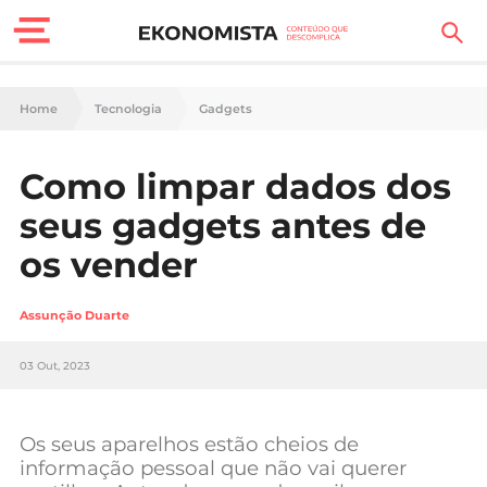
Finanças Pessoais
Home
Tecnologia
Gadgets
Motores
Como limpar dados dos
Carreira
seus gadgets antes de
Casa
os vender
Lifestyle
Assunção Duarte
Sociedade
03 Out, 2023
Tecnologia
Os seus aparelhos estão cheios de
Negócios
informação pessoal que não vai querer