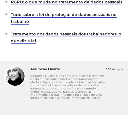
RGPD: o que muda no tratamento de dados pessoais
Tudo sobre a lei de proteção de dados pessoais no
trabalho
Tratamento dos dados pessoais dos trabalhadores: o
que diz a lei
Assunção Duarte
256 Artigos
Assunção Duarte é designer e jornalista freelancer
e está atualmente a fazer o doutoramento em
Medias Digitais na Faculdade de Ciências Sociais e
Humanas da Universidade Nova de Lisboa. Com
interesses que tocam várias áreas no mundo
digital, o destaque vai para as tecnologias
multimédia e a sua influência na criação de uma
inteligência coletiva e socialmente participativa.