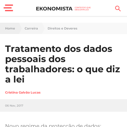
Finanças Pessoais
Home
Carreira
Direitos e Deveres
Motores
Tratamento dos dados
Carreira
pessoais dos
Casa
trabalhadores: o que diz
a lei
Lifestyle
Sociedade
Cristina Galvão Lucas
Tecnologia
06 Nov, 2017
Negócios
Novo regime da protecção de dados: