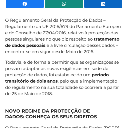
Facebook
WhatsApp
Li
O Regulamento Geral da Protecção de Dados –
Regulamento da UE 2016/679 do Parlamento Europeu
e do Conselho de 27/04/2016, relativo à protecção das
pessoas singulares no que diz respeito ao
tratamento
de dados pessoais
e à livre circulação desses dados –
encontra-se em vigor desde Maio de 2016.
Todavia, e de forma a permitir que as organizações se
possam adaptar às novas exigências em sede de
protecção de dados, foi estabelecido um
período
transitório de dois anos
, pelo que a implementação
do regulamento na sua totalidade só ocorrerá a partir
de 25 de Maio de 2018.
NOVO REGIME DA PROTECÇÃO DE
DADOS: CONHEÇA OS SEUS DIREITOS
O
Regulamento Geral da Protecção de Dados
(RGPD)