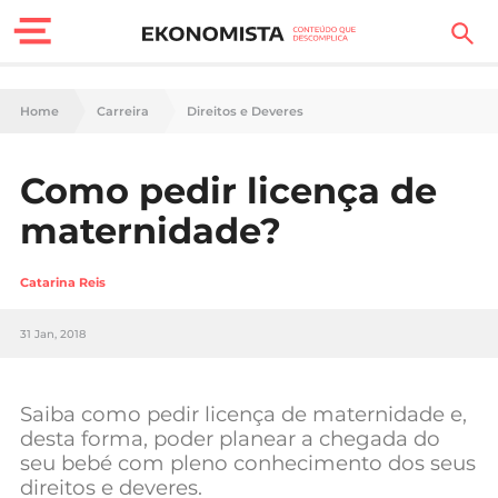
Finanças Pessoais
Home
Carreira
Direitos e Deveres
Motores
Como pedir licença de
Carreira
maternidade?
Casa
Catarina Reis
Lifestyle
31 Jan, 2018
Sociedade
Tecnologia
Saiba como pedir licença de maternidade e,
desta forma, poder planear a chegada do
seu bebé com pleno conhecimento dos seus
Negócios
direitos e deveres.