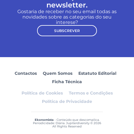
newsletter.
Gostaria de receber no seu email todas as
novidades sobre as categorias do seu
interese?
SUBSCREVER
Contactos
Quem Somos
Estatuto Editorial
Ficha Técnica
Política de Cookies
Termos e Condições
Política de Privacidade
Ekonomista
- Conteúdo que descomplica.
Periodicidade: Diária. Jupiterdiversity © 2026
All Rights Reserved