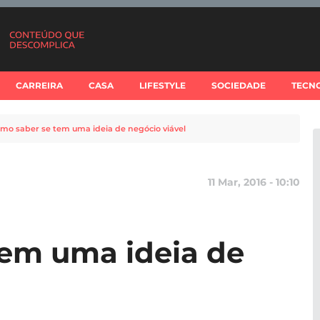
CARREIRA
CASA
LIFESTYLE
SOCIEDADE
TECN
mo saber se tem uma ideia de negócio viável
11 Mar, 2016 - 10:10
tem uma ideia de