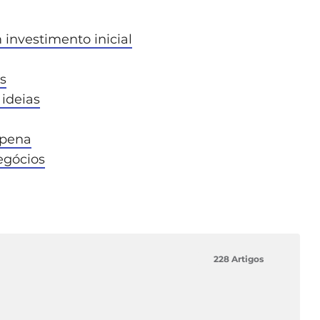
 investimento inicial
s
 ideias
 pena
egócios
228 Artigos