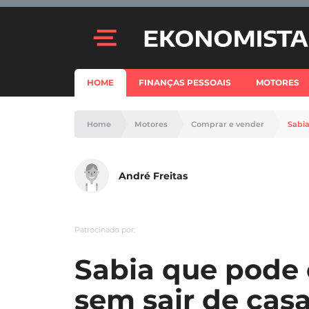
HOME
FINANÇAS PESSOAIS
MOTORES
Home
Motores
Comprar e vender
Sabia
André Freitas
Patrocinado por:
Sabia que pode
sem sair de cas