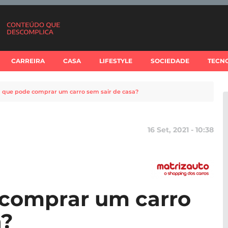
CARREIRA
CASA
LIFESTYLE
SOCIEDADE
TECN
 que pode comprar um carro sem sair de casa?
16 Set, 2021 - 10:38
 comprar um carro
a?